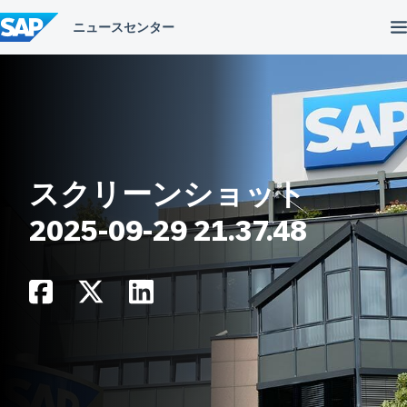
コ
ン
テ
ン
ツ
へ
ス
キ
ッ
プ
スクリーンショット
2025-09-29 21.37.48