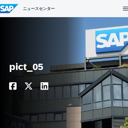
コ
ン
テ
ン
ツ
へ
ス
キ
ッ
プ
pict_05