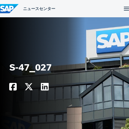
コ
ン
テ
ン
ツ
へ
ス
キ
ッ
プ
S-47_027