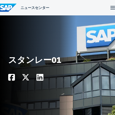
コ
ン
テ
ン
ツ
へ
ス
キ
ッ
プ
スタンレー01