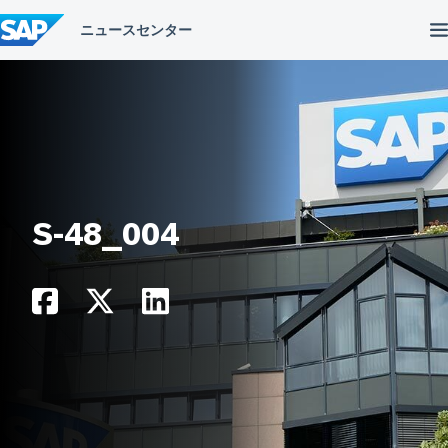
コ
ン
テ
ン
ツ
へ
ス
キ
ッ
プ
S-48_004