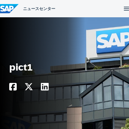
コ
ン
テ
ン
ツ
へ
ス
キ
ッ
プ
pict1