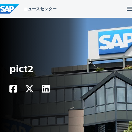
コ
ン
テ
ン
ツ
へ
ス
キ
ッ
プ
pict2