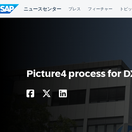
コ
ン
テ
ン
ツ
へ
ス
キ
ッ
プ
Picture4 process for D