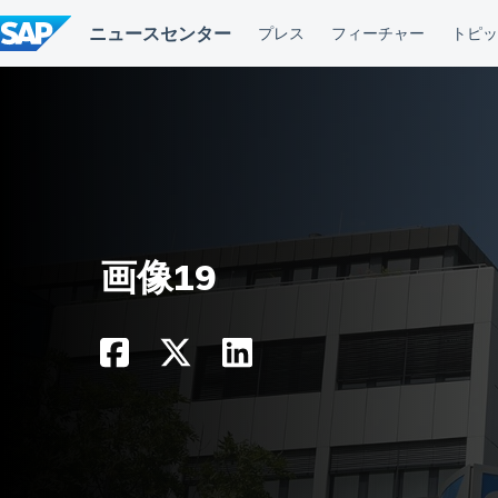
コ
ン
テ
ン
ツ
へ
ス
キ
ッ
プ
画像19