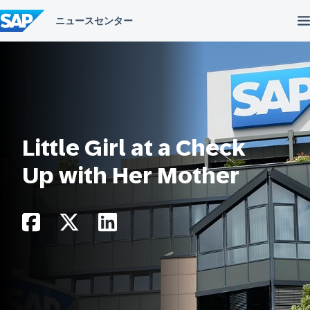
コ
ン
テ
ン
ツ
へ
ス
キ
ッ
プ
Little Girl at a Check
Up with Her Mother