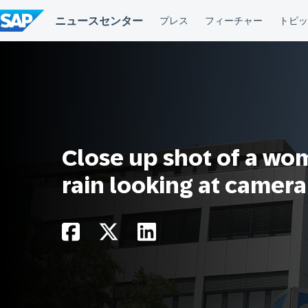
コ
ン
テ
ン
ツ
へ
ス
キ
ッ
プ
Close up shot of a wo
rain looking at camera