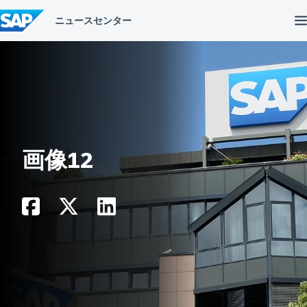
コ
ン
テ
ン
ツ
へ
ス
キ
ッ
プ
画像12