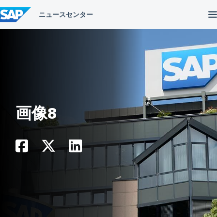
コ
ン
テ
ン
ツ
へ
ス
キ
ッ
プ
画像8