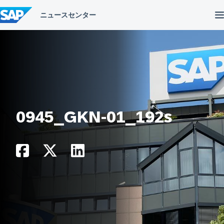
コ
ン
テ
ン
ツ
へ
ス
キ
ッ
プ
0945_GKN-01_192s