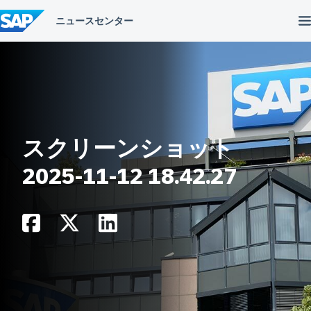
コ
ン
テ
ン
ツ
へ
ス
キ
ッ
プ
スクリーンショット
2025-11-12 18.42.27