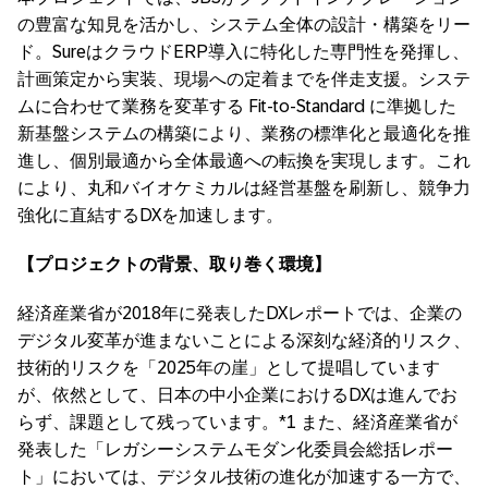
の豊富な知見を活かし、システム全体の設計・構築をリー
ド。SureはクラウドERP導入に特化した専門性を発揮し、
計画策定から実装、現場への定着までを伴走支援。システ
ムに合わせて業務を変革する Fit-to-Standard に準拠した
新基盤システムの構築により、業務の標準化と最適化を推
進し、個別最適から全体最適への転換を実現します。これ
により、丸和バイオケミカルは経営基盤を刷新し、競争力
強化に直結するDXを加速します。
【プロジェクトの背景、取り巻く環境】
経済産業省が2018年に発表したDXレポートでは、企業の
デジタル変革が進まないことによる深刻な経済的リスク、
技術的リスクを「2025年の崖」として提唱しています
が、依然として、日本の中小企業におけるDXは進んでお
らず、課題として残っています。*1 また、経済産業省が
発表した「レガシーシステムモダン化委員会総括レポー
ト」においては、デジタル技術の進化が加速する一方で、