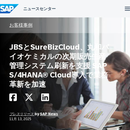
コ
ン
テ
ン
ツ
お客様事例
へ
ス
キ
JBSとSureBizCloud、丸和バ
ッ
プ
イオケミカルの次期販売生産
管理システム刷新を支援 SAP
S/4HANA® Cloud導入で業務
革新を加速
プレスリリース
by
SAP News
11月 13, 2025