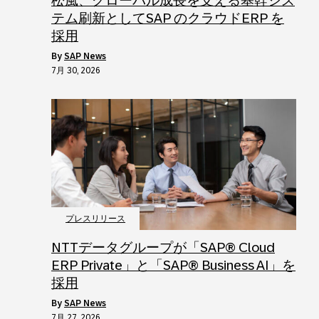
松風、グローバル成長を支える基幹シス
テム刷新としてSAP のクラウドERP を
採用
by
SAP News
7月 30, 2026
プレスリリース
NTTデータグループが「SAP® Cloud
ERP Private」と「SAP® Business AI」を
採用
by
SAP News
7月 27, 2026