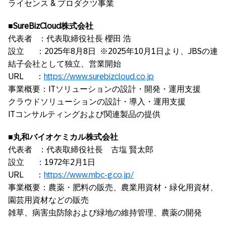
ライセンス & プロダクツ事業
■
SureBizCloud
株式会社
代表者 ：代表取締役社長 櫻田 浩
設立 ：2025年8月8日 ※2025年10月1日より、JBSの連
結子会社として独立、営業開始
URL ：
https://www.surebizcloud.co.jp
事業概要：ITソリューションの設計・開発・運用支援
クラウドソリューションの設計・導入・運用支援
ITコンサルティングおよび関連製品の提供
■丸和バイオケミカル株式会社
代表者 ：代表取締役社長 古塩 賢太郎
設立 ：1972年2月1日
URL ：
https://www.mbc-g.co.jp/
事業概要：農薬・肥料の販売、農業用資材・緑化用資材、
園芸用資材などの販売
雑草、病害虫防除および緑地の維持管理、農薬の開発