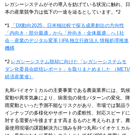
レガシーシステムがその導入を妨げている状況に触れ、日
本の産業競争力は低下の一途を辿るとしています。*2
*1
「DX動向2025」日米独比較で探る成果創出の方向性
「内向き・部分最適」から「外向き・全体最適」へ | 社
会・産業のデジタル変革 | IPA 独立行政法人 情報処理推進
機構
*2
レガシーシステム脱却に向けた「レガシーシステムモ
ダン化委員会総括レポート」を取りまとめました （METI/
経済産業省）
丸和バイオケミカルの主要事業である農薬業界には、気候
変動や異常気象により、病害虫の発生パターンの変化、降
雨変動といった予測不能なリスクがあり、市場では製品ラ
インナップの多様化やサポートの柔軟性、対応スピードに
対する需要が今後ますます高まるものと考えられます。農
薬使用現場の課題解決力に強みを持つ丸和バイオケミカル