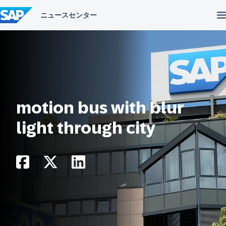
コ
ン
テ
ン
ツ
へ
ス
キ
ッ
プ
motion bus with blur
light through city