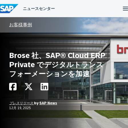
コ
ン
テ
ン
ツ
お客様事例
へ
ス
キ
ッ
プ
Brose 社、SAP® Cloud ERP
Private でデジタルトランス
フォーメーションを加速
プレスリリース
by
SAP News
12月 19, 2025