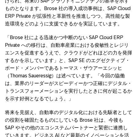
けられ、将来の SAP クラウドイニシアチブの基準を示す
ものとなります。Brose 社の導入成功事例は、SAP Cloud
ERP Private が拡張性と革新性を推進しつつ、高性能な製
造環境をどのように支援できるかを実証しています。
「Brose 社による迅速かつ中断のない SAP Cloud ERP
Private への移行は、自動車産業における俊敏性とレジリ
エンスを促進するうえで、クラウドがどれほどの力を発揮
するかを示しています」と、SAP SE のエグゼクティブ・
ボード・メンバーであるトーマス・ザウアーエシッヒ
（Thomas Saueressig）は述べています。「今回の協働
は、業界のリーダーがスピーディーかつ正確にデジタル・
トランスフォーメーションを実行したときに何が起こるか
を示す好例となるでしょう。」
将来を見据え、自動車のデジタル化における先駆者として
の役割を確固たるものにしている Brose 社は、今後も
SAP やその他のエコシステムパートナーと緊密に連携し
ていきます。ビジネス AI など最新のイノベーションを活