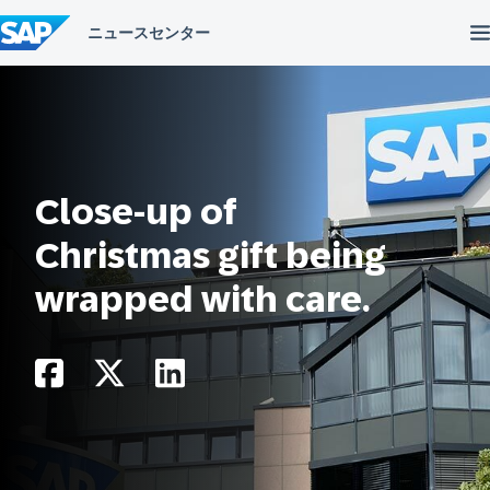
コ
ン
テ
ン
ツ
へ
ス
キ
ッ
プ
Close-up of
Christmas gift being
wrapped with care.