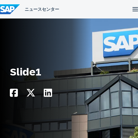
コ
ン
テ
ン
ツ
へ
ス
キ
ッ
プ
Slide1