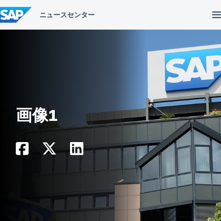
コ
ン
テ
ン
ツ
へ
ス
キ
ッ
プ
画像1