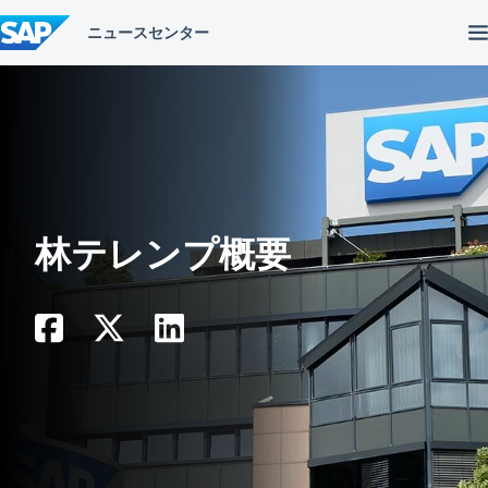
コ
ン
テ
ン
ツ
へ
ス
キ
ッ
プ
林テレンプ概要