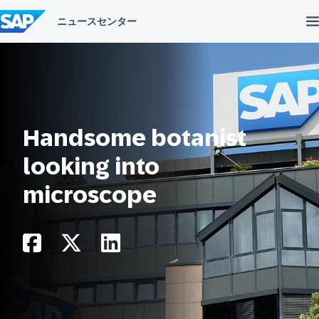
コ
ン
テ
ン
ツ
へ
ス
キ
ッ
プ
Handsome botanist
looking into
microscope