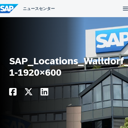
コ
ン
テ
ン
ツ
へ
ス
キ
ッ
プ
SAP_Locations_Walldorf
1-1920×600