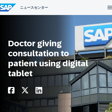
コ
ン
テ
ン
ツ
へ
ス
キ
ッ
Doctor giving
プ
consultation to
patient using digital
tablet