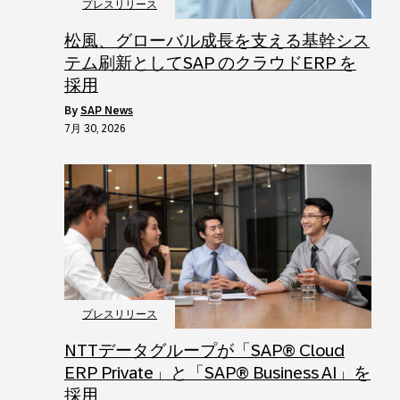
プレスリリース
松風、グローバル成長を支える基幹シス
テム刷新としてSAP のクラウドERP を
採用
by
SAP News
7月 30, 2026
プレスリリース
NTTデータグループが「SAP® Cloud
ERP Private」と「SAP® Business AI」を
採用