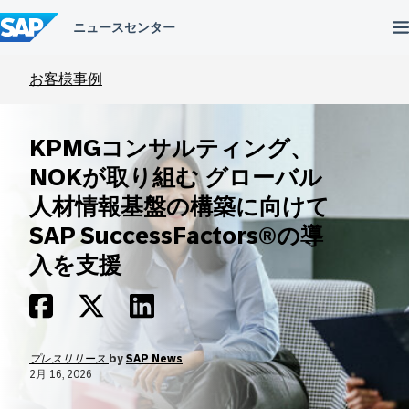
コ
ン
テ
ン
ツ
お客様事例
へ
ス
キ
KPMGコンサルティング、
ッ
プ
NOKが取り組む グローバル
人材情報基盤の構築に向けて
SAP SuccessFactors®の導
入を支援
プレスリリース
by
SAP News
2月 16, 2026