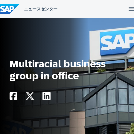
コ
ン
テ
ン
ツ
へ
ス
キ
ッ
プ
Multiracial business
group in office