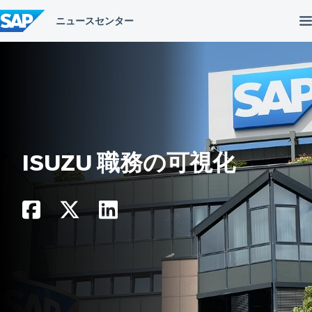
コ
ン
テ
ン
ツ
へ
ス
キ
ッ
プ
ISUZU 職務の可視化