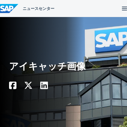
コ
ン
テ
ン
ツ
へ
ス
キ
ッ
プ
アイキャッチ画像