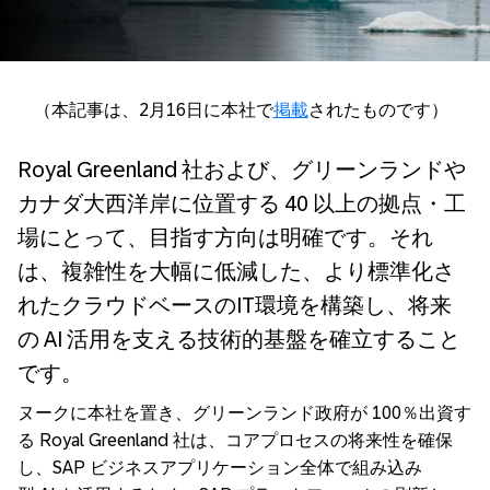
（本記事は、
2
月
16
日に本社で
掲載
されたものです）
Royal Greenland
社および、グリーンランドや
カナダ大西洋岸に位置する
40
以上の拠点・工
場にとって、目指す方向は明確です。それ
は、複雑性を大幅に低減した、より標準化さ
れたクラウドベースの
IT
環境を構築し、将来
の
AI
活用を支える技術的基盤を確立すること
です。
ヌークに本社を置き、グリーンランド政府が
100
％出資す
る
Royal Greenland
社は、コアプロセスの将来性を確保
し、
SAP
ビジネスアプリケーション全体で組み込み