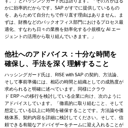
す。」とハッシングガード氏は語ります。「その方がはる
かに効率的だからです。
SAP
がすでに提供しているもの
を、あらためて自分たちで作り直す理由はありません。ま
ずは、財務などのバックオフィス部門におけるプロセス最
適化、すなわち日々の業務を効率化する小規模な
AI
エー
ジェントの活用から取り組んでいきます。」
他社へのアドバイス：十分な時間を
確保し、手法を深く理解すること
ハッシングガード氏は、
RISE with SAP
の契約、方法論、
そして事前準備には、相応の時間と組織としての成熟度が
求められると明確に述べています。同様にクラウ
ド
ERP
への移行を検討している企業に向け、次のように
アドバイスしています。「徹底的に取り組むこと、そして
想定している以上に時間を確保することです。方法論や価
格体系、契約内容を詳細に検討してください。そして、信
頼できる有能なアドバイザーをチームに迎え入れることが