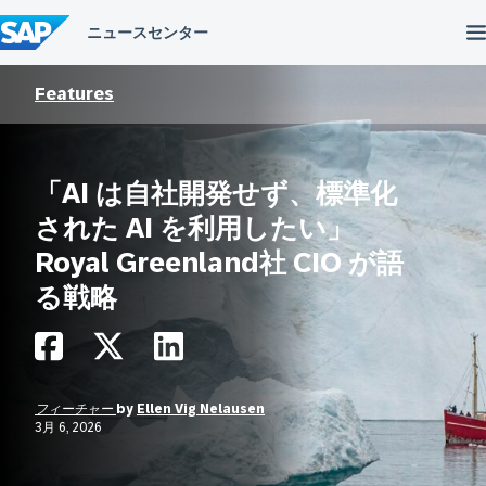
コ
ン
テ
ン
ツ
Features
へ
ス
キ
ッ
「AI は自社開発せず、標準化
プ
された AI を利用したい」
Royal Greenland社 CIO が語
る戦略
フィーチャー
by
Ellen Vig Nelausen
3月 6, 2026