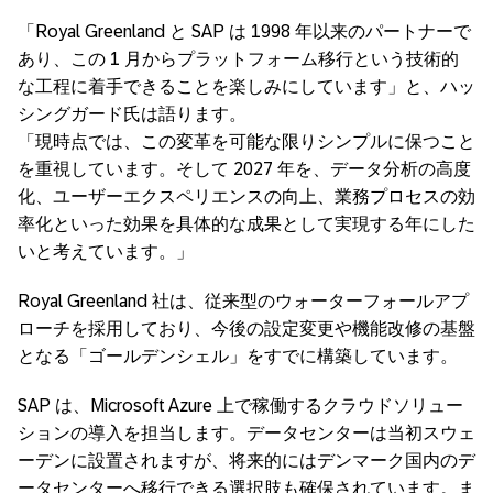
「
Royal Greenland
と
SAP
は
1998
年以来のパートナーで
あり、この
1
月からプラットフォーム移行という技術的
な工程に着手できることを楽しみにしています」と、ハッ
シングガード氏は語ります。
「現時点では、この変革を可能な限りシンプルに保つこと
を重視しています。そして
2027
年を、データ分析の高度
化、ユーザーエクスペリエンスの向上、業務プロセスの効
率化といった効果を具体的な成果として実現する年にした
いと考えています。」
Royal Greenland
社は、従来型のウォーターフォールアプ
ローチを採用しており、今後の設定変更や機能改修の基盤
となる「ゴールデンシェル」をすでに構築しています。
SAP
は、
Microsoft Azure
上で稼働するクラウドソリュー
ションの導入を担当します。データセンターは当初スウェ
ーデンに設置されますが、将来的にはデンマーク国内のデ
ータセンターへ移行できる選択肢も確保されています。ま