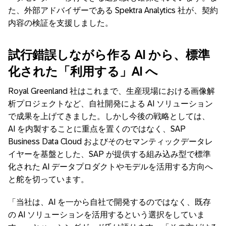
た、外部アドバイザーである
Spektra Analytics
社が、契約
内容の検証を支援しました。
試行錯誤しながら作る
AI
から、標準
化された「利用する」
AI
へ
Royal Greenland
社はこれまで、生産現場における画像解
析プロジェクトなど、自社開発による
AI
ソリューション
で成果を上げてきました。しかし今後の戦略としては、
AI
を内製することに重点を置くのではなく、
SAP
Business Data Cloud
およびそのセマンティックデータレ
イヤーを基盤とした、
SAP
が提供する組み込み型で標準
化された
AI
データプロダクトやモデルを活用する方向へ
と舵を切っています。
「当社は、
AI
を一から自社で開発するのではなく、既存
の
AI
ソリューションを活用するという選択をしていま