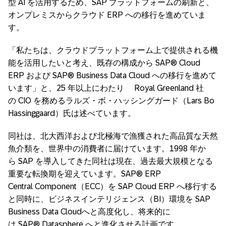
型
AI
を活用するため、
SAP
プラットフォームの刷新と、
オンプレミスからクラウド
ERP
への移行を進めていま
す。
「私たちは、クラウドプラットフォーム上で提供される機
能を活用したいと考え、既存の構成から
SAP® Cloud
ERP
および
SAP® Business Data Cloud
への移行を進めて
います」と、
25
年以上にわたり
Royal Greenland
社
の
CIO
を務めるラルズ・ボ・ハッシングガード（
Lars Bo
Hassinggaard
）氏は述べています。
同社は、北大西洋および北極海で漁獲された高品質な天然
魚介類を、世界中の消費者に届けています。
1998
年か
ら
SAP
を導入してきた同社は現在、過去最大規模となる
重要な転換期を迎えています。
SAP® ERP
Central Component
（
ECC）
を
SAP Cloud ERP
へ移行する
と同時に、ビジネスインテリジェンス（
BI
）環境を
SAP
Business Data Cloud
へと高度化し、将来的に
は
SAP® Datasphere
へと進化させる計画です。