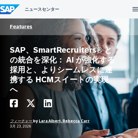
コ
ン
テ
ン
ツ
Features
へ
ス
キ
SAP、SmartRecruiters® と
ッ
プ
の統合を深化： AI が強化する
採用と、よりシームレスに連
携する HCMスイートの実現
へ
フィーチャー
by
Lara Albert, Rebecca Carr
3月 23, 2026