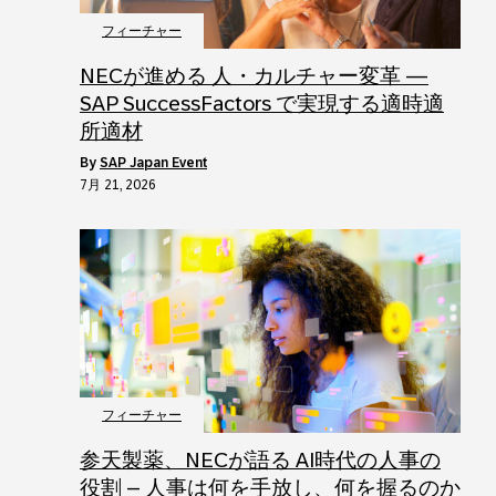
フィーチャー
NECが進める 人・カルチャー変革 ―
SAP SuccessFactors で実現する適時適
所適材
by
SAP Japan Event
7月 21, 2026
フィーチャー
参天製薬、NECが語る AI時代の人事の
役割 – 人事は何を手放し、何を握るのか