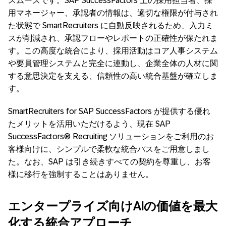
スムーズです。SAP SuccessFactors 上の採用担当者、採
用マネージャー、承認者の情報は、適切な権限が付与され
た状態で SmartRecruiters に自動反映されるため、入力ミ
スが削減され、承認フローやレポートの正確性が保たれま
す。この高度な統合により、採用活動はコア人事システム
や要員管理システムと完全に連動し、企業全体の人材に関
する意思決定を支える、信頼性の高い統合基盤が確立しま
す。
SmartRecruiters for SAP SuccessFactors が提供する優れ
たメリットを活用いただけるよう、現在 SAP
SuccessFactors® Recruiting ソリューションをご利用のお
客様向けに、シンプルで柔軟な統合パスをご用意しまし
た。なお、SAP は引き続きすべての契約を尊重し、お客
様に移行を強制することはありません。
エンタープライズ向けAIの価値を最大
化する統合アプローチ