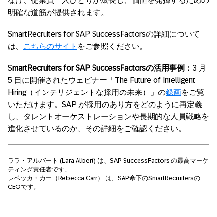
なげ、従業員一人ひとりが成長し、価値を発揮するための
明確な道筋が提供されます。
SmartRecruiters
for SAP SuccessFactors
の詳細について
は、
こちらのサイト
をご参照ください。
S
martRecruiters for SAP SuccessFactorsの活用事例：
3 月
5 日に開催されたウェビナー「The Future of Intelligent
Hiring（インテリジェントな採用の未来）」の
録画
をご覧
いただけます。SAP が採用のあり方をどのように再定義
し、タレントオーケストレーションや長期的な人員戦略を
進化させているのか、その詳細をご確認ください。
ララ・アルバート (Lara Albert) は、SAP SuccessFactors の最高マーケ
ティング責任者です。
レベッカ・カー（Rebecca Carr） は、SAP傘下のSmartRecruitersの
CEOです。