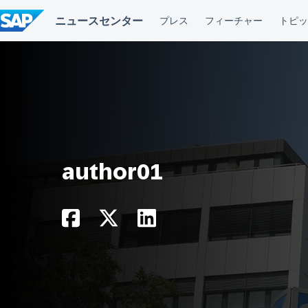
コ
ン
テ
ン
ツ
へ
ス
キ
ッ
プ
author01