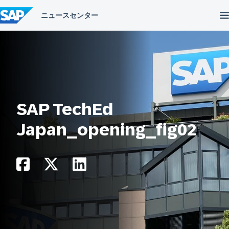
コ
ン
テ
ン
ツ
へ
ス
キ
ッ
プ
SAP TechEd
Japan_opening_fig02