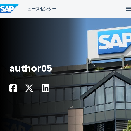
コ
ン
テ
ン
ツ
へ
ス
キ
ッ
プ
author05