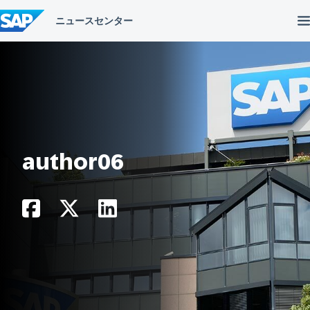
コ
ン
テ
ン
ツ
へ
ス
キ
ッ
プ
author06