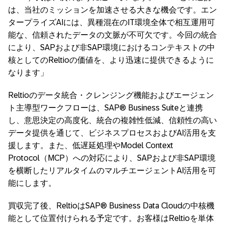
は、当社のミッションを加速させる大きな機会です。エン
タープライズAIには、異種混在のIT環境全体で相互運用可
能な、信頼されたデータの文脈が不可欠です。今回の統合
により、SAPおよび非SAP環境におけるコンテキストの中
核としてのReltioの価値を、より迅速に提供できるように
なります」
Reltioのデータ統合・クレンジング機能およびエージェン
ト主導型ワークフローは、SAP® Business Suiteと連携
し、意思決定の高度化、統合の複雑性低減、信頼性の高い
データ提供を通じて、ビジネスプロセスおよびAI活用を支
援します。また、低遅延処理やModel Context
Protocol（MCP）への対応により、SAPおよび非SAP環境
を横断したリアルタイムのマルチエージェントAI活用を可
能にします。
買収完了後、ReltioはSAP® Business Data Cloudの中核機
能として位置付けられる予定です。お客様はReltioを単体