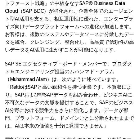
トファースト戦略」の中核をなすSAP® Business Data
Cloud（SAP BDC）が強化され、企業全体でのエージェン
ト型AI活用を支える、相互運用性に優れた、エンタープラ
イズ向けデータプラットフォームへの進化が加速します。
お客様は、複数のシステムやデータソースに分散したデー
タを統合、クレンジング、整合化し、高品質で信頼性の高
いデータをAI活用に生かすことが可能になります。
SAP SE エグゼクティブ・ボード・メンバーで、プロダク
ト＆エンジニアリング担当のムハンマド・アラム
（Muhammad Alam）は、次のように述べています。
「ReltioはSAPと高い親和性を持つ企業です。本買収によ
り、SAPおよび非SAPデータを組み合わせ、ビジネスAIに
不可欠なデータの文脈を提供することで、SAPのビジネス
AI分野における競争力をさらに強化します。データが部
門、プラットフォーム、ドメインごとに分断されたままで
は、AIは本来の価値を十分に発揮できません」