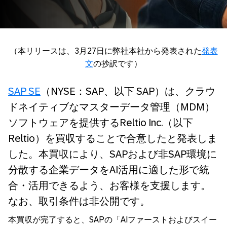
（本リリースは、3月27日に弊社本社から発表された
発表
文
の抄訳です）
SAP SE
（NYSE：SAP、以下 SAP）は、クラウ
ドネイティブなマスターデータ管理（MDM）
ソフトウェアを提供するReltio Inc.（以下
Reltio）を買収することで合意したと発表しま
した。本買収により、SAPおよび非SAP環境に
分散する企業データをAI活用に適した形で統
合・活用できるよう、お客様を支援します。
なお、取引条件は非公開です。
本買収が完了すると、SAPの「AIファーストおよびスイー