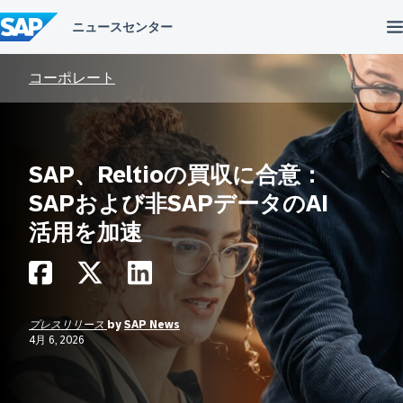
コ
ン
テ
ン
ツ
コーポレート
へ
ス
キ
ッ
プ
SAP、Reltioの買収に合意：
SAPおよび非SAPデータのAI
活用を加速
プレスリリース
by
SAP News
4月 6, 2026