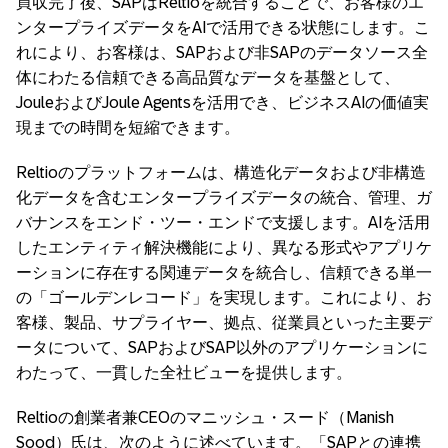
買収完了後、SAPはReltioを統合することで、お客様のエ
ンタープライズデータをAIで活用できる状態にします。こ
れにより、お客様は、SAPおよび非SAPのデータソース全
体にわたる信頼できる高品質なデータを基盤として、
JouleおよびJoule Agentsを活用でき、ビジネスAIの価値実
現までの時間を短縮できます。
Reltioのプラットフォームは、構造化データおよび非構造
化データを含むエンタープライズデータの統合、管理、ガ
バナンスをエンド・ツー・エンドで支援します。AIを活用
したエンティティ解決機能により、異なる形式やアプリケ
ーションに存在する関連データを統合し、信頼できる単一
の「ゴールデンレコード」を実現します。これにより、お
客様、製品、サプライヤー、拠点、従業員といった主要デ
ータについて、SAPおよびSAP以外のアプリケーションに
わたって、一貫した全社ビューを提供します。
Reltioの創業者兼CEOのマニッシュ・スード（Manish
Sood）氏は、次のように述べています。「SAPとの連携