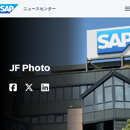
コ
ン
テ
ン
ツ
へ
ス
キ
ッ
プ
JF Photo