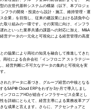
型の次世代基幹システムの構築（以下、本プロジェ
インフラの開発・投資から設計・施工、維持管理・運
ス企業」を目指し、従来の建設業における請負中心
た取り組みの一環です。その実現に向け、インフラ
遅れといった業界共通の課題への対応に加え、M&A
経営データの一元化と可視化による経営管理の高度
との協業により両社の知見を融合して推進してきた
は、両社による合弁会社「インフロニア ストラテジー
し、経営判断に不可欠なデータの集約と可視化を実
す。
されたデータに基づき、グループ経営の中核となる
SAP® Cloud ERPをわずか3か月で導入しまし
インフロニアHDが総合インフラサービス企業とし
性を詳細にとらえて、経営主導による業務改革アプ
きな成果と言えます。さらに、アクセンチュアと