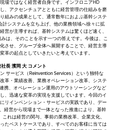
現場ではなく経営者自身です。インフロニアHD
し、アクセンチュアとともに経営管理の仕組みを磨
り組みの成果として、通常数年におよぶ基幹システ
会計システムを立ち上げ、他の業務領域へ徐々に拡
経営が主導すれば、基幹システムは驚くほど速く、
組みは、そのことを示す一つの答えです。今後は、こ
化させ、グループ全体へ展開することで、経営主導
変革の起点としていきたいと考えています。
社長 濱岡 大 コメント
ビス（Reinvention Services）という独特な
改革・業績改善、業務オペレーション改革、システ
ー連携、オペレーション運用のアウトソーシングなど
し、迅速な変革の実現を支援しています。今回のイ
にリインベンション・サービスの実践であり、デー
化、経営から現場まで一体となった推進により、基幹
。これは経営の関与、事前の業務改革、企業文化、
ったベストケースであり、すべてのお客様に当ては