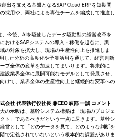
創出を支える基盤となるSAP Cloud ERPを短期間
の採用や、両社による専任チームを編成して推進し
は、今後、AIを駆使したデータ駆動型の経営改革を
におけるSAPシステムの導入・稼働を起点に、調
域の対象を拡大し、現場の生産性向上を推進しま
活用した分析の高度化や予測活用を通じて、経営判断
ープ全体の変革を加速してまいります。将来的に
建設業界全体に展開可能なモデルとして発展させ、
向けて、業界全体の生産性向上と継続的な変革への
式会社
代表執行役社長 兼CEO 岐部 一誠 コメント
大の示唆は、基幹システム構築は「現場のプロジェ
クト」であるべきだという一点に尽きます。基幹シ
経営として「どのデータを見て、どのような判断を
階で定義されていないという根本的な課題がありま