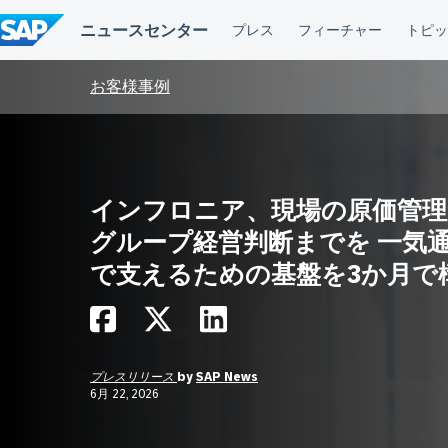
コ
ン
テ
ン
ツ
お客様事例
へ
ス
キ
ッ
プ
インフロニア、現場の原価管理
グループ経営判断までを 一気
で支えるための基盤を3か月で
プレスリリース
by
SAP News
6月 22, 2026