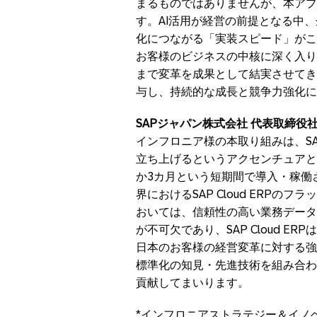
まるものではありませんが、本アプ
す。AI活用が経営の前提となる中
化につながる「実装スピード」がこ
お客様のビジネスの中核に深く入り
まで変革を成果として結実させてき
与し、持続的な成長と競争力強化に
SAPジャパン株式会社 代表取締役
インフロニア様の本取り組みは、SAP
立ち上げるというアクセンチュアと
か3カ月という短期間で導入・稼働
界におけるSAP Cloud ERP
おいては、信頼性の高い業務データ
が不可欠であり、SAP Cloud 
日本のお客様の経営変革に対する強
標準化の知見・先進技術を組み合わ
貢献してまいります。
*インフロニアストラテジー＆イノベ