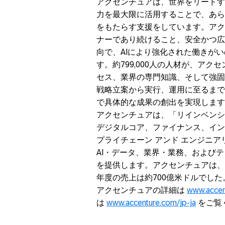
アクセンチュアは、世界をリードす
力を最大限に活用することで、あら
をもたらす支援をしています。アク
ナーであり続けること、安全かつ広
向で、AIにより強化された働きが
す。約799,000人の人材が、ア
セス、業界の専門知識、そして強固
戦略立案から実行、運用に至るまで
で具体的な成果の創出を実現します
アクセンチュアは、「リインベンシ
デジタルコア、ファイナンス、イン
プライチェーン アンド エンジニ
AI・データ、業界・業務、および
を提供します。アクセンチュアは、世
年度の売上は約700億米ドルでした
アクセンチュアの詳細は
www.accen
は
www.accenture.com/jp-ja
をご覧