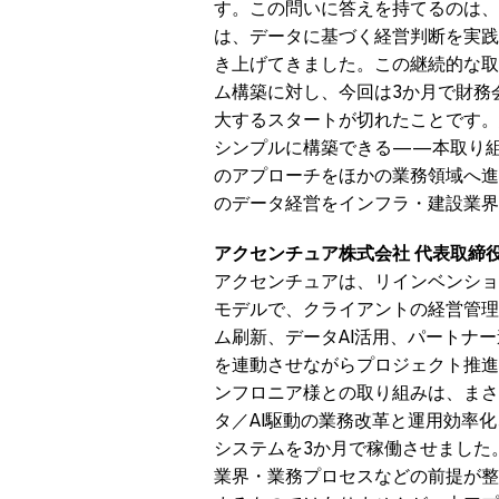
す。この問いに答えを持てるのは、
は、データに基づく経営判断を実践
き上げてきました。この継続的な取
ム構築に対し、今回は3か月で財務
大するスタートが切れたことです。
シンプルに構築できる――本取り
のアプローチをほかの業務領域へ進
のデータ経営をインフラ・建設業界
アクセンチュア株式会社 代表取締役
アクセンチュアは、リインベンション サー
モデルで、クライアントの経営管理
ム刷新、データAI活用、パートナ
を連動させながらプロジェクト推進
ンフロニア様との取り組みは、まさ
タ／AI駆動の業務改革と運用効率
システムを3か月で稼働させました
業界・業務プロセスなどの前提が整