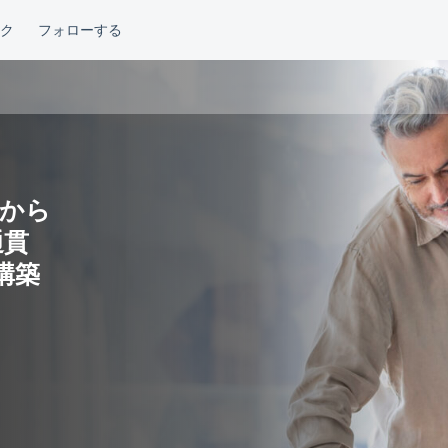
から
通貫
構築