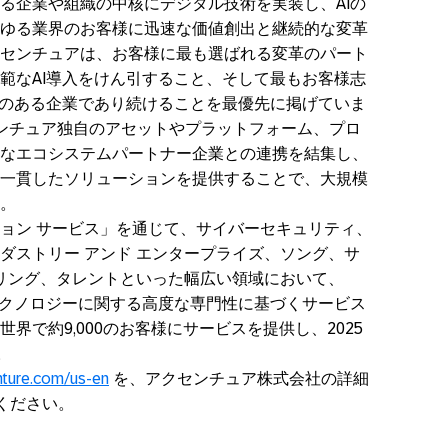
る企業や組織の中核にデジタル技術を実装し、AIの
ゆる業界のお客様に迅速な価値創出と継続的な変革
センチュアは、お客様に最も選ばれる変革のパート
範なAI導入をけん引すること、そして最もお客様志
いのある企業であり続けることを最優先に掲げていま
クセンチュア独自のアセットやプラットフォーム、プロ
なエコシステムパートナー企業との連携を結集し、
一貫したソリューションを提供することで、大規模
。
ョン サービス」を通じて、サイバーセキュリティ、
ダストリー アンド エンタープライズ、ソング、サ
アリング、タレントといった幅広い領域において、
テクノロジーに関する高度な専門性に基づくサービス
界で約9,000のお客様にサービスを提供し、2025
。
ture.com/us-en
を、アクセンチュア株式会社の詳細
ください。