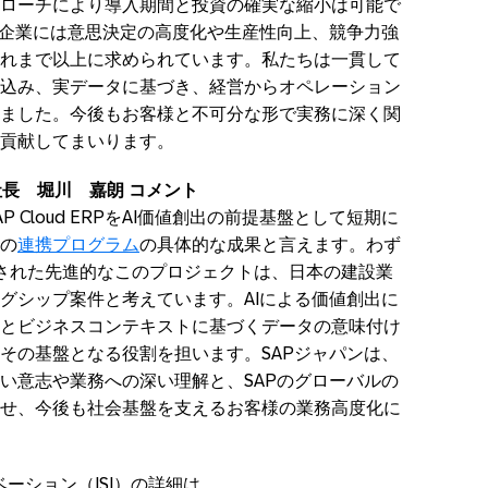
ローチにより導入期間と投資の確実な縮小は可能で
、企業には意思決定の高度化や生産性向上、競争力強
れまで以上に求められています。私たちは一貫して
込み、実データに基づき、経営からオペレーション
ました。今後もお客様と不可分な形で実務に深く関
貢献してまいります。
社長 堀川 嘉朗 コメント
 Cloud ERPをAI価値創出の前提基盤として短期に
の
連携プログラム
の具体的な成果と言えます。わず
された先進的なこのプロジェクトは、日本の建設業
のフラッグシップ案件と考えています。AIによる価値創出に
とビジネスコンテキストに基づくデータの意味付け
ERPはその基盤となる役割を担います。SAPジャパンは、
い意志や業務への深い理解と、SAPのグローバルの
せ、今後も社会基盤を支えるお客様の業務高度化に
ーション（ISI）の詳細は