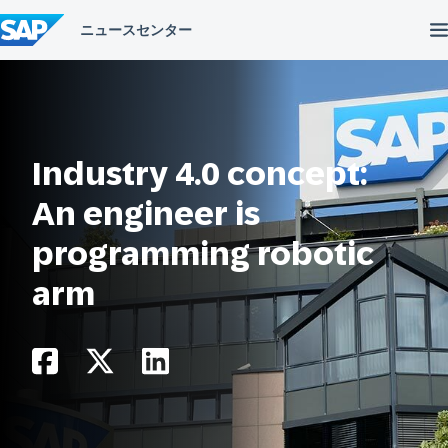
コ
ン
テ
ン
ツ
へ
ス
キ
ッ
Industry 4.0 concept:
プ
An engineer is
programming robotic
arm