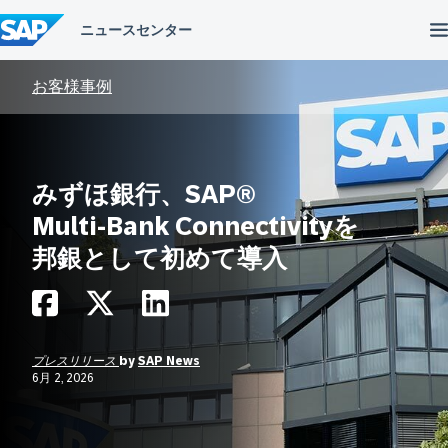
コ
ン
テ
ン
ツ
お客様事例
へ
ス
キ
ッ
プ
みずほ銀行、SAP®
Multi‑Bank Connectivityを
邦銀として初めて導入
プレスリリース
by
SAP News
6月 2, 2026