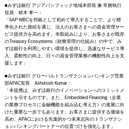
■みずほ銀行 アジアパシフィック地域本部長 兼 常務執行
役員 材木 孝一：
「SAP MBCを邦銀として初めて導入することで、より標
準化された接続を通じ、法人のお客さまへの資金管理サー
ビス提供力を高めます。本取組みにより、お客さまが既存
のTreasury Ecosystems（財務管理の仕組み）の中で、み
ずほ銀行を利用しやすい環境を提供し、迅速なサービス導
入、柔軟性の向上、日々の資金管理業務の機動性向上を支
援します」
■みずほ銀行 グローバルトランザクションバンキング営業
部APAC室長 Ashutosh Kumar：
「本提携は、みずほ銀行のイノベーションへのコミットメ
ントを示すものです。また、Embedded Financing（企業
の業務プロセスに金融機能を組み込む考え方）の進展に向
けた重要な一歩でもあります。お客さまに提供する価値を
高め、APACにおける先進的かつ未来志向のトランザクシ
ョンバンキングパートナーの位置づけを強化します」