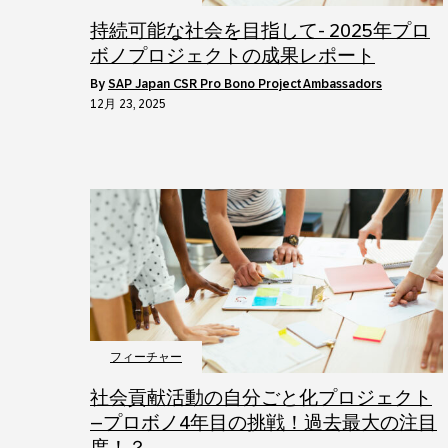
持続可能な社会を目指して- 2025年プロ
ボノプロジェクトの成果レポート
by
SAP Japan CSR Pro Bono Project Ambassadors
12月 23, 2025
フィーチャー
社会貢献活動の自分ごと化プロジェクト
–プロボノ4年目の挑戦！過去最大の注目
度！？