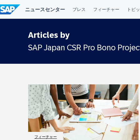
コ
ン
テ
ン
ツ
へ
Articles by
ス
キ
SAP Japan CSR Pro Bono Proje
ッ
プ
フィーチャー