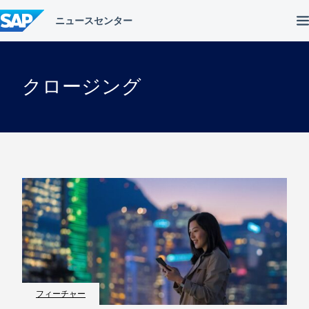
コ
ン
テ
ン
ツ
へ
クロージング
ス
キ
ッ
プ
フィーチャー