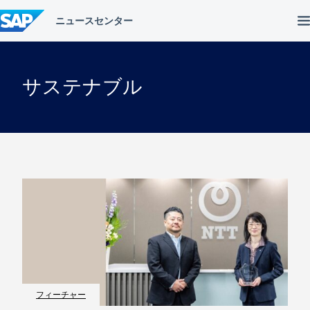
コ
ン
テ
ン
ツ
へ
サステナブル
ス
キ
ッ
プ
フィーチャー