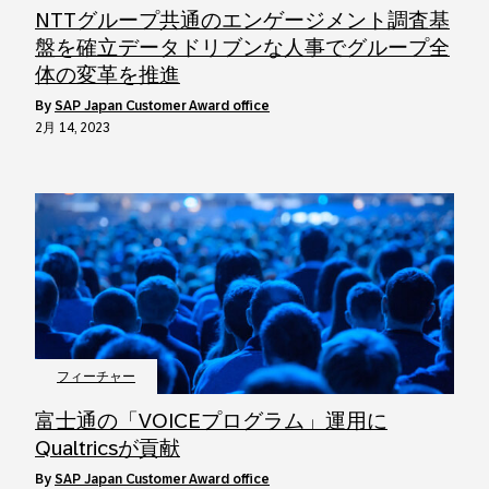
NTTグループ共通のエンゲージメント調査基
盤を確立データドリブンな人事でグループ全
体の変革を推進
by
SAP Japan Customer Award office
2月 14, 2023
フィーチャー
富士通の「VOICEプログラム」運用に
Qualtricsが貢献
by
SAP Japan Customer Award office