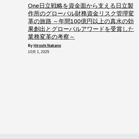
One日立戦略を資金面から支える日立製
作所のグローバル財務資金リスク管理変
革の旅路 ～年間100億円以上の真水の効
果創出とグローバルアワードを受賞した
業務変革の考察～
by
Hiroshi Nakano
10月 1, 2025