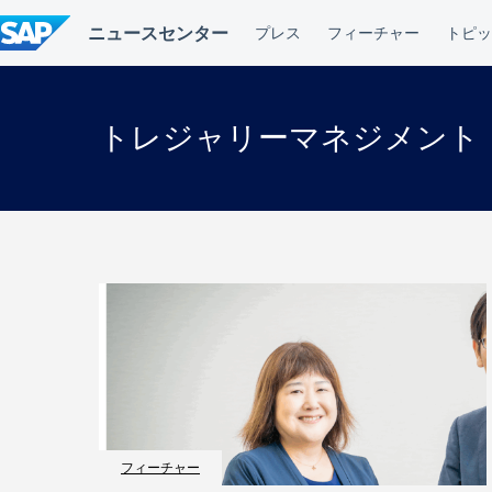
コ
ン
テ
ン
ツ
へ
トレジャリーマネジメント
ス
キ
ッ
プ
フィーチャー