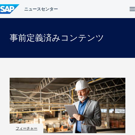
コ
ン
テ
ン
ツ
へ
事前定義済みコンテンツ
ス
キ
ッ
プ
フィーチャー