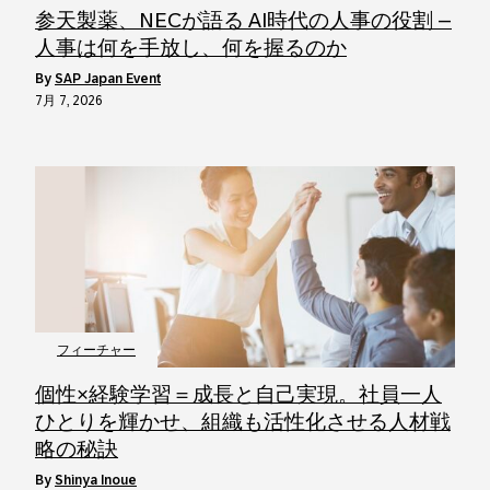
参天製薬、NECが語る AI時代の人事の役割 –
人事は何を手放し、何を握るのか
by
SAP Japan Event
7月 7, 2026
フィーチャー
個性×経験学習＝成長と自己実現。社員一人
ひとりを輝かせ、組織も活性化させる人材戦
略の秘訣
by
Shinya Inoue