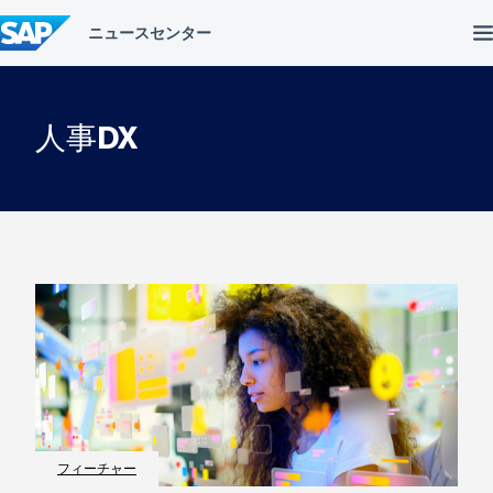
コ
ン
テ
ン
ツ
へ
人事DX
ス
キ
ッ
プ
フィーチャー