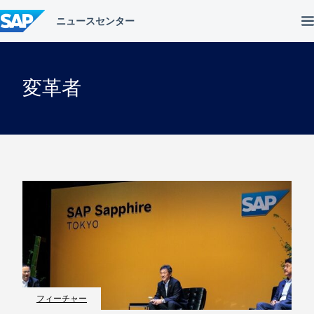
コ
ン
テ
ン
ツ
へ
変革者
ス
キ
ッ
プ
フィーチャー