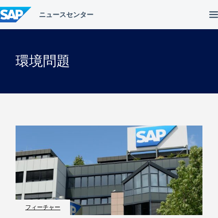
コ
ン
テ
ン
ツ
へ
環境問題
ス
キ
ッ
プ
フィーチャー