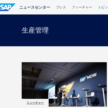
コ
ン
テ
ン
ツ
へ
生産管理
ス
キ
ッ
プ
フィーチャー