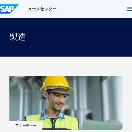
コ
ン
テ
ン
ツ
へ
製造
ス
キ
ッ
プ
フィーチャー